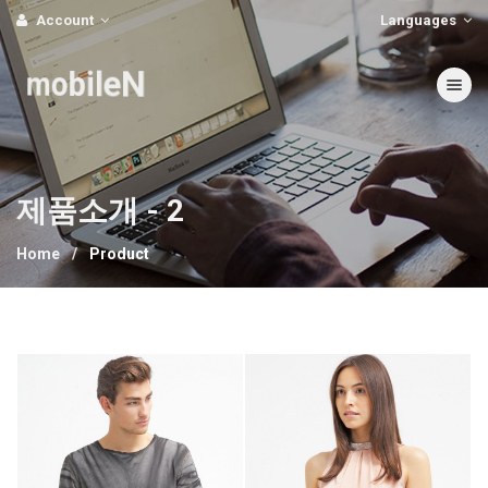
Account
Languages
mobileN
Toggle nav
제품소개 - 2
Home
Product