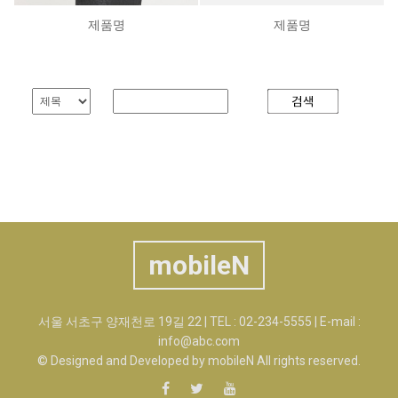
제품명
제품명
mobileN
서울 서초구 양재천로 19길 22 | TEL : 02-234-5555 | E-mail :
info@abc.com
© Designed and Developed by mobileN All rights reserved.