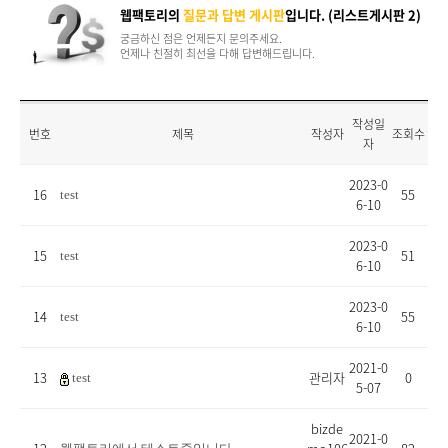
웹팩토리의
질문과 답변 게시판
입니다. (리스트게시판 2)
궁금하신 점은 언제든지 문의주세요.
언제나 친절히 최선을 다해 답변해드립니다.
작성일
번호
제목
작성자
조회수
자
2023-0
16
55
test
6-10
2023-0
15
51
test
6-10
2023-0
14
55
test
6-10
2021-0
13
관리자
0
test
5-07
bizde
2021-0