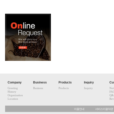
Company
Business
Products
Inquiry
Cu
Greeting
Business
Products
Inquiry
Not
History
FA
Organization
Q&
Location
Rev
이용안내
서비스이용약관